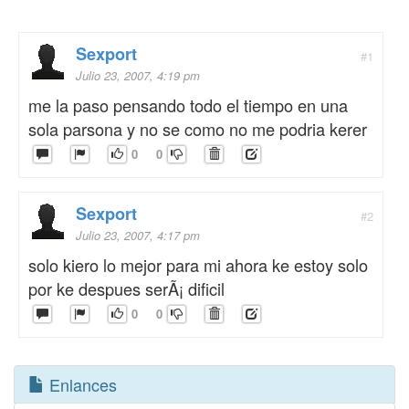
Sexport
#1
Julio 23, 2007, 4:19 pm
me la paso pensando todo el tiempo en una
sola parsona y no se como no me podria kerer
0
0
Sexport
#2
Julio 23, 2007, 4:17 pm
solo kiero lo mejor para mi ahora ke estoy solo
por ke despues serÃ¡ dificil
0
0
Enlances