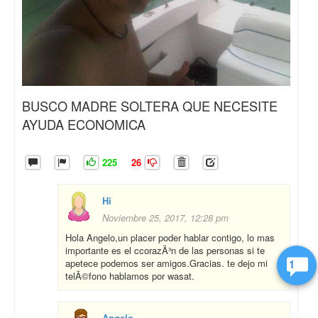
BUSCO MADRE SOLTERA QUE NECESITE
AYUDA ECONOMICA
225
26
Hi
Noviembre 25, 2017, 12:28 pm
Hola Angelo,un placer poder hablar contigo, lo mas
importante es el ccorazÃ³n de las personas si te
1
apetece podemos ser amigos.Gracias. te dejo mi
telÃ©fono hablamos por wasat.
Angelo