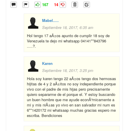
167
14
Mabel.....
Septiembre 18, 2017, 6:35 am
Hol tengo 17 aÃ±os apunto de cumplir 18 soy de
Venezuela te dejo mi whatsapp 04141**843796
.....?.
Karen
Septiembre 18, 2017, 3:25 pm
Hola soy karen tengo 22 aÃ±os tengo dos hermosas
hijitas de 4 y 2 aÃ±itos no soy independiente porque
vivo con el padre de mis hijas pero precisamente
quiero separarme de el porque el. Y estoy buscando
un buen hombre que me ayude econÃ³micamente a
mi y mis niÃ±as yo vivo en san salvador mi num es
6**1420172 mi whatsaap muchas gracias espero me
escriba. Bendiciones